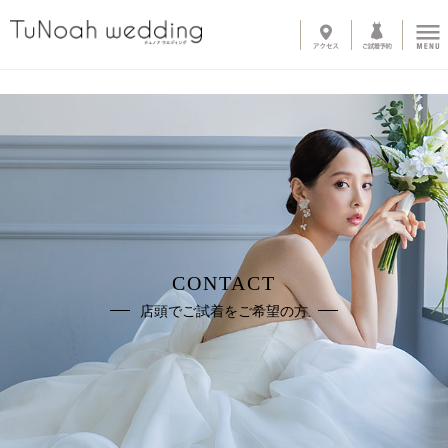
News
Line up
-
ウェディングドレス
-
カラードレス
-
タキシード
-
インナーブラウス
-
オプショントレーン
-
ベール
-
グローブ
-
その他アイテム
CONTACT
About
店頭でご試着をご希望の方
-
サロン紹介
-
ドレスへのこだわり
System
-
購入の流れ
-
カラーオーダー・デザイン変更
-
ご自宅試着
-
よくある質問