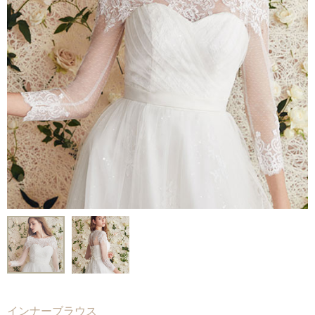
Voice
-
フォトギャラリー
-
先輩カップルレポート
-
お役立ちコラム
Contact
-
ご試着予約
-
ご自宅試着
-
お問い合わせ
インナーブラウス