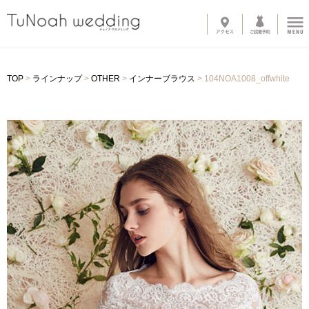
News
TOP
>
ラインナップ
>
OTHER
>
インナーブラウス
>
104NOA1008_offwhite
Line up
-
ウェディングドレス
-
カラードレス
-
タキシード
-
インナーブラウス
-
オプショントレーン
-
ベール
-
グローブ
-
その他アイテム
About
-
サロン紹介
-
ドレスへのこだわり
System
-
購入の流れ
-
カラーオーダー・デザイン変更
-
ご自宅試着
-
よくある質問