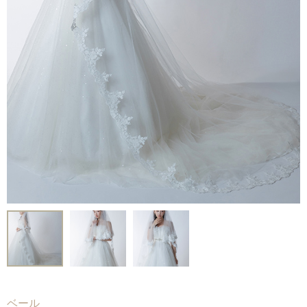
Voice
-
フォトギャラリー
-
先輩カップルレポート
-
お役立ちコラム
Contact
-
ご試着予約
-
ご自宅試着
-
お問い合わせ
ベール