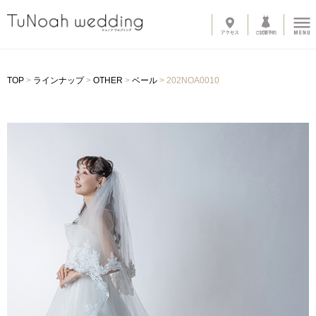
News
TOP
>
ラインナップ
>
OTHER
>
ベール
>
202NOA0010
Line up
-
ウェディングドレス
-
カラードレス
-
タキシード
-
インナーブラウス
-
オプショントレーン
-
ベール
-
グローブ
-
その他アイテム
About
-
サロン紹介
-
ドレスへのこだわり
System
-
購入の流れ
-
カラーオーダー・デザイン変更
-
ご自宅試着
-
よくある質問