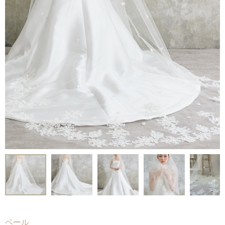
Voice
-
フォトギャラリー
-
先輩カップルレポート
-
お役立ちコラム
Contact
-
ご試着予約
-
ご自宅試着
-
お問い合わせ
ベール