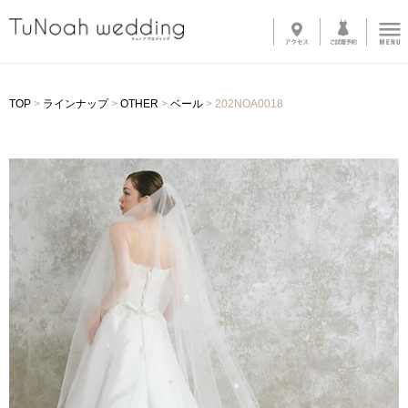
News
TOP
>
ラインナップ
>
OTHER
>
ベール
>
202NOA0018
Line up
-
ウェディングドレス
-
カラードレス
-
タキシード
-
インナーブラウス
-
オプショントレーン
-
ベール
-
グローブ
-
その他アイテム
About
-
サロン紹介
-
ドレスへのこだわり
System
-
購入の流れ
-
カラーオーダー・デザイン変更
-
ご自宅試着
-
よくある質問