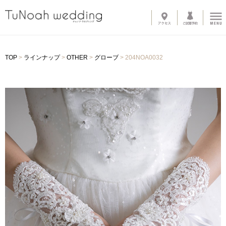
News
TOP
>
ラインナップ
>
OTHER
>
グローブ
>
204NOA0032
Line up
-
ウェディングドレス
-
カラードレス
-
タキシード
-
インナーブラウス
-
オプショントレーン
-
ベール
-
グローブ
-
その他アイテム
About
-
サロン紹介
-
ドレスへのこだわり
System
-
購入の流れ
-
カラーオーダー・デザイン変更
-
ご自宅試着
-
よくある質問