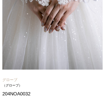
Voice
-
フォトギャラリー
-
先輩カップルレポート
-
お役立ちコラム
Contact
-
ご試着予約
-
ご自宅試着
-
お問い合わせ
グローブ
（グローブ）
204NOA0032