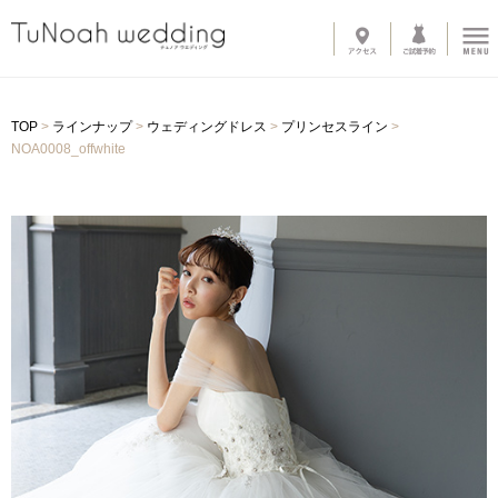
News
TOP
>
ラインナップ
>
ウェディングドレス
>
プリンセスライン
>
Line up
NOA0008_offwhite
-
ウェディングドレス
-
カラードレス
-
タキシード
-
インナーブラウス
-
オプショントレーン
-
ベール
-
グローブ
-
その他アイテム
About
-
サロン紹介
-
ドレスへのこだわり
System
-
購入の流れ
-
カラーオーダー・デザイン変更
-
ご自宅試着
-
よくある質問