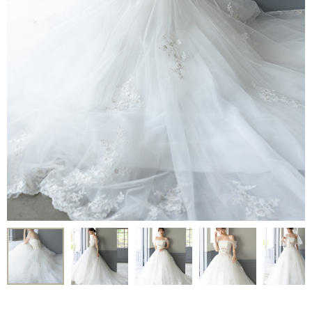
Voice
-
フォトギャラリー
-
先輩カップルレポート
-
お役立ちコラム
Contact
-
ご試着予約
-
ご自宅試着
-
お問い合わせ