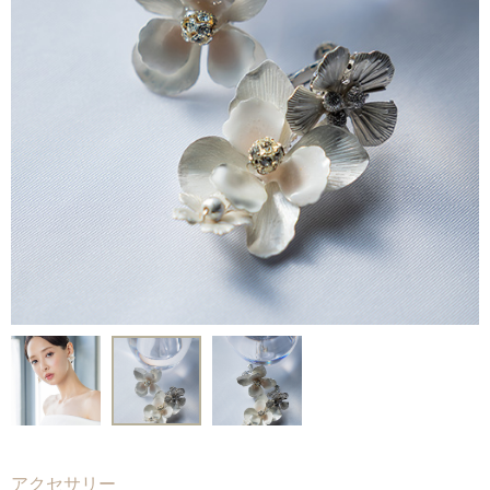
Voice
-
フォトギャラリー
-
先輩カップルレポート
-
お役立ちコラム
Contact
-
ご試着予約
-
ご自宅試着
-
お問い合わせ
アクセサリー