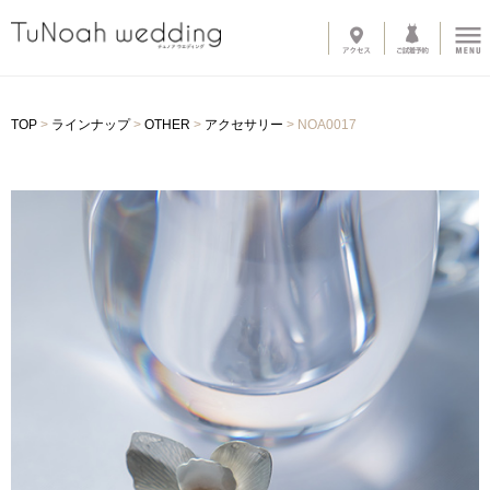
News
TOP
>
ラインナップ
>
OTHER
>
アクセサリー
>
NOA0017
Line up
-
ウェディングドレス
-
カラードレス
-
タキシード
-
インナーブラウス
-
オプショントレーン
-
ベール
-
グローブ
-
その他アイテム
About
-
サロン紹介
-
ドレスへのこだわり
System
-
購入の流れ
-
カラーオーダー・デザイン変更
-
ご自宅試着
-
よくある質問