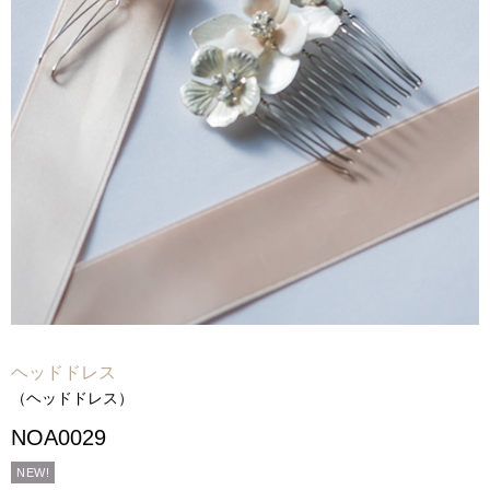
Voice
-
フォトギャラリー
-
先輩カップルレポート
-
お役立ちコラム
Contact
-
ご試着予約
-
ご自宅試着
-
お問い合わせ
ヘッドドレス
（ヘッドドレス）
NOA0029
NEW!