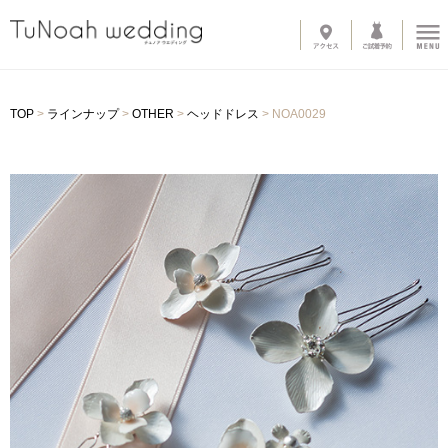
News
TOP
>
ラインナップ
>
OTHER
>
ヘッドドレス
>
NOA0029
Line up
-
ウェディングドレス
-
カラードレス
-
タキシード
-
インナーブラウス
-
オプショントレーン
-
ベール
-
グローブ
-
その他アイテム
About
-
サロン紹介
-
ドレスへのこだわり
System
-
購入の流れ
-
カラーオーダー・デザイン変更
-
ご自宅試着
-
よくある質問