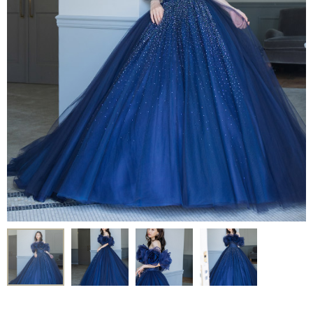
Voice
-
フォトギャラリー
-
先輩カップルレポート
-
お役立ちコラム
Contact
-
ご試着予約
-
ご自宅試着
-
お問い合わせ