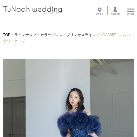
News
TOP
>
ラインナップ
>
カラードレス
>
プリンセスライン
>
NOA0057_navy(フ
Line up
ラワーケープ）
-
ウェディングドレス
-
カラードレス
-
タキシード
-
インナーブラウス
-
オプショントレーン
-
ベール
-
グローブ
-
その他アイテム
About
-
サロン紹介
-
ドレスへのこだわり
System
-
購入の流れ
-
カラーオーダー・デザイン変更
-
ご自宅試着
-
よくある質問