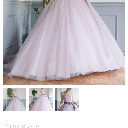
Voice
-
フォトギャラリー
-
先輩カップルレポート
-
お役立ちコラム
Contact
-
ご試着予約
-
ご自宅試着
-
お問い合わせ
プリンセスライン