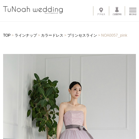
News
TOP
>
ラインナップ
>
カラードレス
>
プリンセスライン
>
NOA0057_pink
Line up
-
ウェディングドレス
-
カラードレス
-
タキシード
-
インナーブラウス
-
オプショントレーン
-
ベール
-
グローブ
-
その他アイテム
About
-
サロン紹介
-
ドレスへのこだわり
System
-
購入の流れ
-
カラーオーダー・デザイン変更
-
ご自宅試着
-
よくある質問