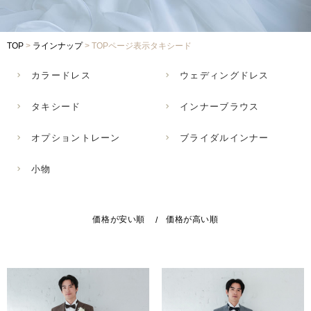
Voice
TOP
>
ラインナップ
>
TOPページ表示タキシード
-
フォトギャラリー
-
先輩カップルレポート
-
お役立ちコラム
カラードレス
ウェディングドレス
Contact
タキシード
インナーブラウス
-
ご試着予約
-
ご自宅試着
オプショントレーン
ブライダルインナー
-
お問い合わせ
小物
価格が安い順
価格が高い順