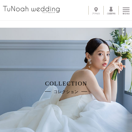
News
Line up
-
ウェディングドレス
-
カラードレス
-
タキシード
-
インナーブラウス
-
オプショントレーン
-
ベール
-
グローブ
-
その他アイテム
COLLECTION
About
コレクション
-
サロン紹介
-
ドレスへのこだわり
System
-
購入の流れ
-
カラーオーダー・デザイン変更
-
ご自宅試着
-
よくある質問