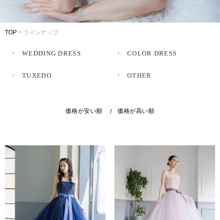
Voice
TOP
>
ラインナップ
-
フォトギャラリー
-
先輩カップルレポート
-
お役立ちコラム
WEDDING DRESS
COLOR DRESS
Contact
TUXEDO
OTHER
-
ご試着予約
-
ご自宅試着
-
お問い合わせ
価格が安い順
価格が高い順