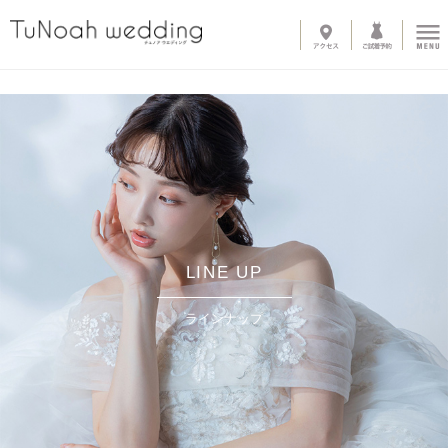
News
Line up
-
ウェディングドレス
-
カラードレス
-
タキシード
-
インナーブラウス
-
オプショントレーン
-
ベール
-
グローブ
-
その他アイテム
LINE UP
About
ラインナップ
-
サロン紹介
-
ドレスへのこだわり
System
-
購入の流れ
-
カラーオーダー・デザイン変更
-
ご自宅試着
-
よくある質問