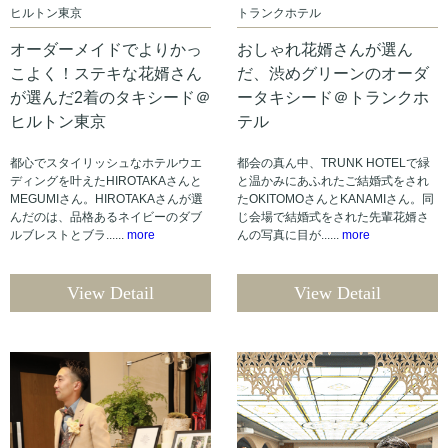
ヒルトン東京
トランクホテル
オーダーメイドでよりかっ
おしゃれ花婿さんが選ん
こよく！ステキな花婿さん
だ、渋めグリーンのオーダ
が選んだ2着のタキシード＠
ータキシード＠トランクホ
ヒルトン東京
テル
都心でスタイリッシュなホテルウエ
都会の真ん中、TRUNK HOTELで緑
ディングを叶えたHIROTAKAさんと
と温かみにあふれたご結婚式をされ
MEGUMIさん。HIROTAKAさんが選
たOKITOMOさんとKANAMIさん。同
んだのは、品格あるネイビーのダブ
じ会場で結婚式をされた先輩花婿さ
ルブレストとブラ......
more
んの写真に目が......
more
View Detail
View Detail