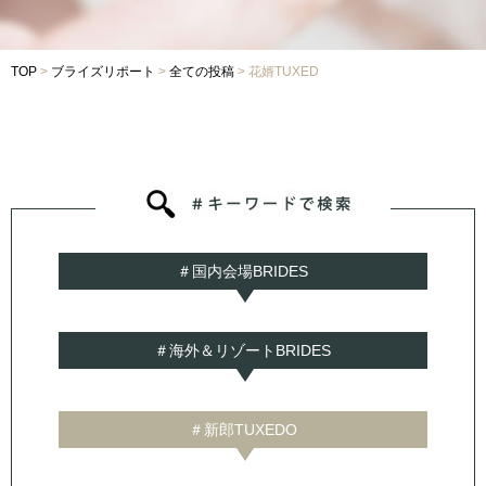
Voice
TOP
>
ブライズリポート
>
全ての投稿
>
花婿TUXED
-
フォトギャラリー
-
先輩カップルレポート
-
お役立ちコラム
Contact
-
ご試着予約
-
ご自宅試着
-
お問い合わせ
＃国内会場BRIDES
＃海外＆リゾートBRIDES
＃新郎TUXEDO