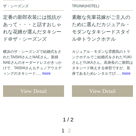
ザ・シーズンズ
TRUNK(HOTEL)
定番の新郎衣装には抵抗が
素敵な先輩花嫁がご主人の
あって・・・と話すおしゃ
ために選んだカジュアル・
れな花婿が選んだタキシー
モダンなタキシードスタイ
ド＠ザ・シーズンズ
ル＠トランクホテル
横浜のザ・シーズンズで結婚式をさ
カジュアル・モダンな雰囲気のトラ
れたTAISHIさんとNAEさん。新婦
ンクホテルでご結婚式をされたYUKI
NAEさんのオーダードレスがきっか
さんとYUKAさん。高身長のご新郎は
けで、TAISHIさんもチュノアウエデ
タキシード映えする体型ですが、長
ィングのタキシード......
more
身であるためレンタルでぴ......
more
View Detail
View Detail
1 / 2
1
2