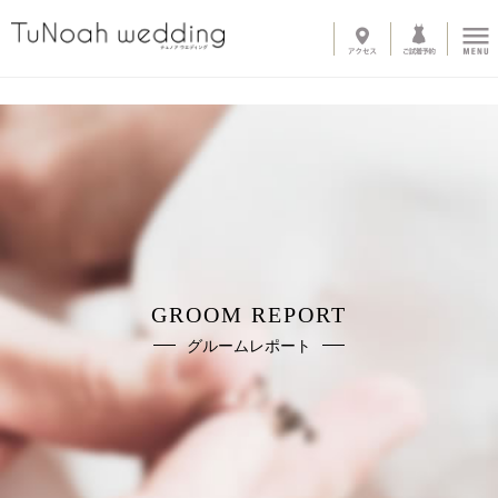
News
Line up
-
ウェディングドレス
-
カラードレス
-
タキシード
-
インナーブラウス
-
オプショントレーン
-
ベール
-
グローブ
-
その他アイテム
GROOM REPORT
About
グルームレポート
-
サロン紹介
-
ドレスへのこだわり
System
-
購入の流れ
-
カラーオーダー・デザイン変更
-
ご自宅試着
-
よくある質問