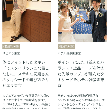
#花婿TUXED
#花婿TUXED
リビエラ東京
ホテル雅叙園東京
体にフィットしたタキシー
ポイントはふたり並んだバ
ドでスタイリッシュな着こ
ランス！上品コーデを叶え
なしに。ステキな花婿さん
た先輩カップルが選んだタ
のタキシードの選び方＠リ
キシード＠ホテル雅叙園東
ビエラ東京
京
カジュアルモダンな雰囲気が人気の
幸せいっぱいの笑顔が印象的な
リビエラ東京でご結婚式をされた
SADAHIROさんとKUMIKOさん。エ
SHOTAさんとTOMOMIさん。体型に
レガントなウエディングドレスと、
合ったタキシードで、スタイリッシ
大人可愛いカラードレス、どちらに