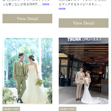
ュな着こなしが光るSHOT......
more
もマッチするネイビータキシ......
more
View Detail
View Detail
#花婿TUXED
#花婿TUXED