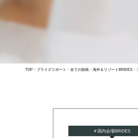
TOP
>
ブライズリポート
>
全ての投稿
>
海外＆リゾートBRIDES
>
＃国内会場BRIDES