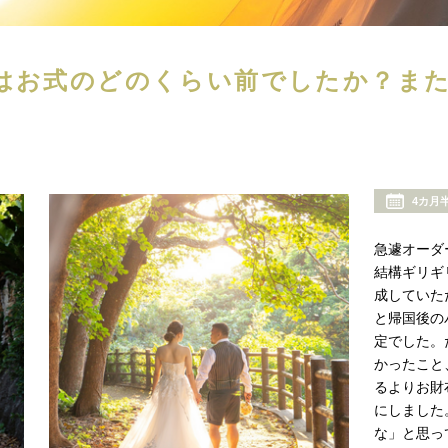
はお式のどのくらい前でしたか？ま
4カ月
急遽オーダ
結構ギリギ
成していた
と帰国後の
定でした。
かったこと
るよりお財
にしました
な」と思っ